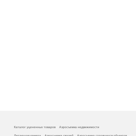
Каталог уцененных товаров
Аэросъемка недвижимости
Летающая камера
Аэросъемка свадеб
Аэросъемка строящихся объектов